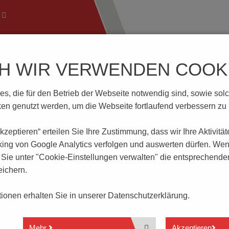
CH WIR VERWENDEN COOKI
ftechnik
Wissenswertes
Download | Service
Branch
, die für den Betrieb der Webseite notwendig sind, sowie solche
5.0-H-baGY
n genutzt werden, um die Webseite fortlaufend verbessern zu
 akzeptieren“ erteilen Sie Ihre Zustimmung, dass
wir Ihre Aktivitä
GY
king von Google Analytics verfolgen und auswerten dürfen. Wen
ie unter "Cookie-Einstellungen verwalten" die entsprechende
ichern.
1 - n polig
1-polige Scheibenbauweise
ationen erhalten Sie in unserer
Datenschutzerklärung.
Push-In Anschluss
Rastermaß 5.0 mm
Leiteranschluss parallel zur Leiterplatte
Mehr
Akzeptieren