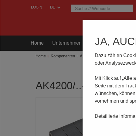
LOGIN
JA, AU
Home
Unternehmen
Komponenten
Prü
Dazu zählen Cookies
Home
Komponenten
Anschlusstechnik
AK4200/..-
oder Analysezwecke
Mit Klick auf „Alle
AK4200/..-5.0-H-BA
Seite mit dem Trac
wünschen, können S
vornehmen und spe
Detaillierte Inform