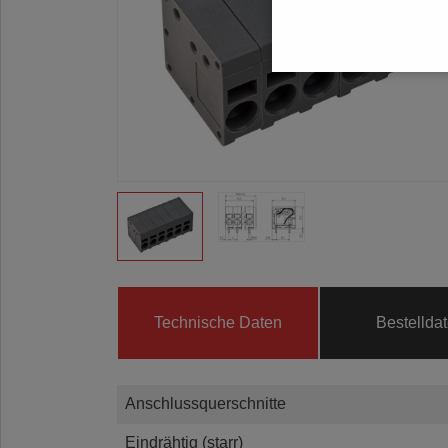
Technische Daten
Bestellda
Anschlussquerschnitte
Eindrähtig (starr)