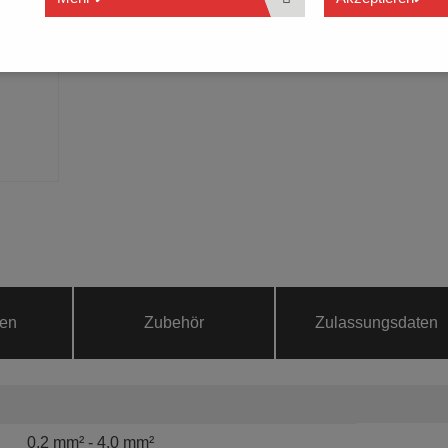
24 A bei 2.5 mm² Leiter
15 Farben verfügbar
ten
Zubehör
Zulassungsdaten
0.2 mm² - 4.0 mm²