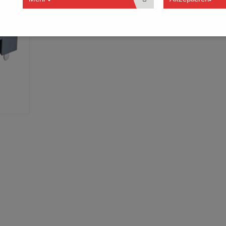
Doppellötstift
41 A mit 6.0 mm² Leiter
Verfügbar in GRÜN/GELB marmoriert