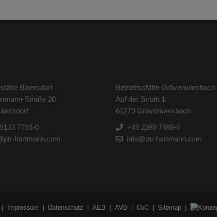
stätte Baiersdorf
Betriebsstätte Grävenwiesbach
artmann-Straße 20
Auf der Struth 1
aiersdorf
61279 Grävenwiesbach
9133 7793-0
+49 2389 7988-0
@ptr-hartmann.com
info@ptr-hartmann.com
Impressum
Datenschutz
AEB
AVB
CoC
Sitemap