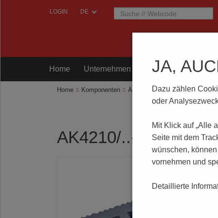
LOGIN
JA, AU
Home
Unternehmen
Komponenten
Prü
Dazu zählen Cookies
Home
Komponenten
Anschlusstechnik
AK4210/..-
oder Analysezwecke
Mit Klick auf „Alle
AK4210/..-7.5-V-BA
Seite mit dem Trac
wünschen, können S
vornehmen und spe
Detaillierte Inform