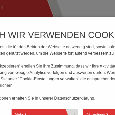
CH WIR VERWENDEN COOKI
ftechnik
Wissenswertes
Download | Service
Branch
, die für den Betrieb der Webseite notwendig sind, sowie solche
7.5-V-baGY
n genutzt werden, um die Webseite fortlaufend verbessern zu
 akzeptieren“ erteilen Sie Ihre Zustimmung, dass
wir Ihre Aktivitä
GY
king von Google Analytics verfolgen und auswerten dürfen. Wen
ie unter "Cookie-Einstellungen verwalten" die entsprechende
ichern.
1 - n polig
1-polige Scheibenbauweise
ationen erhalten Sie in unserer
Datenschutzerklärung.
Push-In Anschluss
Rastermaß 7.5 mm
Leiteranschluss senkrecht zur Leiterplatte
Mehr
Akzeptieren