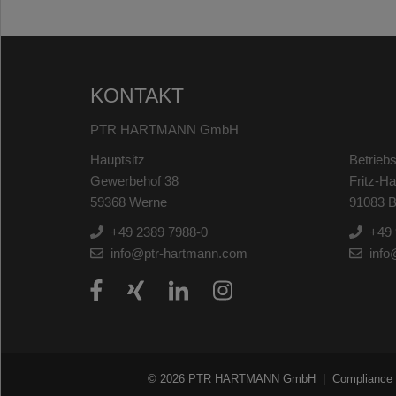
KONTAKT
PTR HARTMANN GmbH
Hauptsitz
Betriebs
Gewerbehof 38
Fritz-H
59368 Werne
91083 B
+49 2389 7988-0
+49 
info@ptr-hartmann.com
info
© 2026 PTR HARTMANN GmbH
Compliance