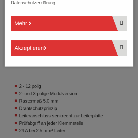
Datenschutzerklärung.
Mehr
Akzeptieren
2 - 12 polig
2- und 3-polige Modulversion
Rastermaß 5.0 mm
Drahtschutzprinzip
Leiteranschluss senkrecht zur Leiterplatte
Prüfabgriff an jeder Klemmstelle
24 A bei 2.5 mm² Leiter