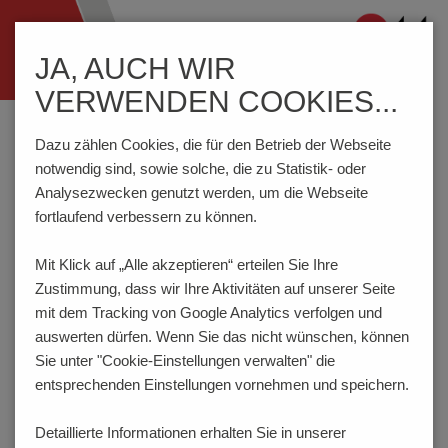
Navigation
JA, AUCH WIR
ein-/ausblenden
VERWENDEN COOKIES...
Home
Komponenten
Anschlusstechnik
AK100/..DS-5.0-H-GRAU
Dazu zählen Cookies, die für den Betrieb der Webseite
notwendig sind, sowie solche, die zu Statistik- oder
Analysezwecken genutzt werden, um die Webseite
fortlaufend verbessern zu können.
AK100/..DS-5.0-H-GRAU
Mit Klick auf „Alle akzeptieren“ erteilen Sie Ihre
Zustimmung, dass
wir Ihre Aktivitäten auf unserer Seite
mit dem Tracking von Google Analytics verfolgen und
auswerten dürfen. Wenn Sie das nicht wünschen, können
Sie unter "Cookie-Einstellungen verwalten" die
entsprechenden Einstellungen vornehmen und speichern.
Detaillierte Informationen erhalten Sie in unserer