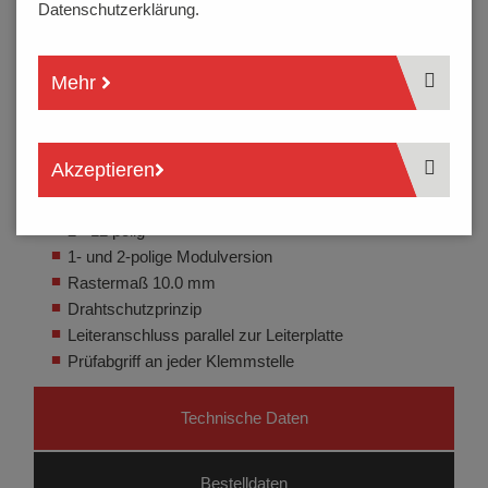
Datenschutzerklärung.
Mehr
Akzeptieren
2 - 12 polig
1- und 2-polige Modulversion
Rastermaß 10.0 mm
Drahtschutzprinzip
Leiteranschluss parallel zur Leiterplatte
Prüfabgriff an jeder Klemmstelle
Technische Daten
Bestelldaten