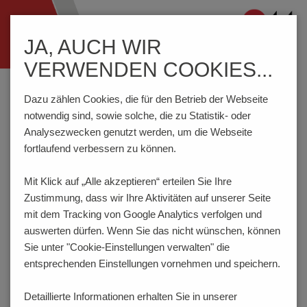
Navigation
JA, AUCH WIR
ein-/ausblenden
VERWENDEN COOKIES...
Home
Komponenten
Anschlusstechnik
AK500/..DS-10.0-V-GRAU
Dazu zählen Cookies, die für den Betrieb der Webseite
notwendig sind, sowie solche, die zu Statistik- oder
Analysezwecken genutzt werden, um die Webseite
fortlaufend verbessern zu können.
AK500/..DS-10.0-V-GRAU
Mit Klick auf „Alle akzeptieren“ erteilen Sie Ihre
Zustimmung, dass
wir Ihre Aktivitäten auf unserer Seite
mit dem Tracking von Google Analytics verfolgen und
auswerten dürfen. Wenn Sie das nicht wünschen, können
Sie unter "Cookie-Einstellungen verwalten" die
entsprechenden Einstellungen vornehmen und speichern.
Detaillierte Informationen erhalten Sie in unserer