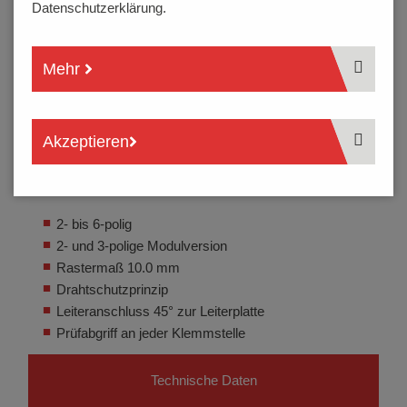
Datenschutzerklärung.
Mehr
Akzeptieren
2- bis 6-polig
2- und 3-polige Modulversion
Rastermaß 10.0 mm
Drahtschutzprinzip
Leiteranschluss 45° zur Leiterplatte
Prüfabgriff an jeder Klemmstelle
Technische Daten