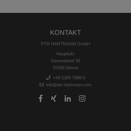
KONTAKT
PTR HARTMANN GmbH
Hauptsitz
Gewerbehof 38
59368 Werne
+49 2389 7988-0
info@ptr-hartmann.com