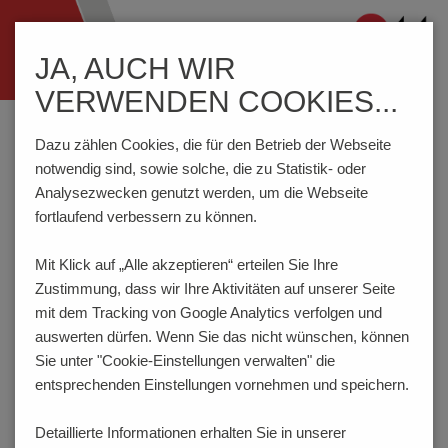
Navigation
JA, AUCH WIR
ein-/ausblenden
VERWENDEN COOKIES...
Home
Komponenten
Anschlusstechnik
AK590/..DS-10.0-GRAU
Dazu zählen Cookies, die für den Betrieb der Webseite
notwendig sind, sowie solche, die zu Statistik- oder
Analysezwecken genutzt werden, um die Webseite
fortlaufend verbessern zu können.
AK590/..DS-10.0-GRAU
Mit Klick auf „Alle akzeptieren“ erteilen Sie Ihre
Zustimmung, dass
wir Ihre Aktivitäten auf unserer Seite
mit dem Tracking von Google Analytics verfolgen und
auswerten dürfen. Wenn Sie das nicht wünschen, können
Sie unter "Cookie-Einstellungen verwalten" die
entsprechenden Einstellungen vornehmen und speichern.
Detaillierte Informationen erhalten Sie in unserer