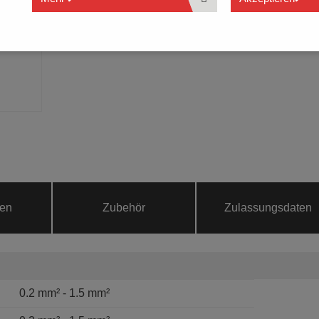
Prüfabgriff an jeder Klemmstelle
ten
Zubehör
Zulassungsdaten
0.2 mm² - 1.5 mm²