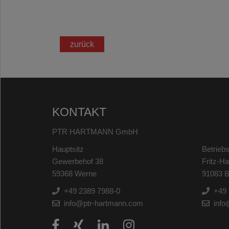
zurück
KONTAKT
PTR HARTMANN GmbH
Hauptsitz
Betriebs
Gewerbehof 38
Fritz-H
59368 Werne
91083 B
+49 2389 7988-0
+49 
info@ptr-hartmann.com
info