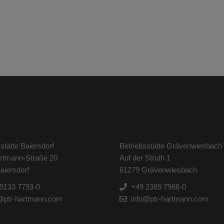
stätte Baiersdorf
Betriebsstätte Grävenwiesbach
artmann-Straße 20
Auf der Struth 1
aiersdorf
61279 Grävenwiesbach
9133 7793-0
+49 2389 7988-0
@ptr-hartmann.com
info@ptr-hartmann.com