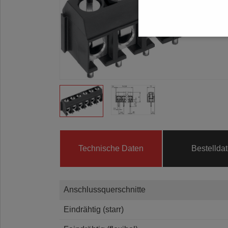
Technische Daten
Bestellda
Anschlussquerschnitte
Eindrähtig (starr)