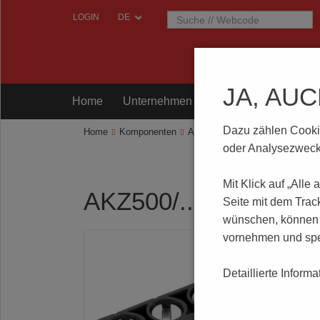
LOGIN
JA, AU
Home
Unternehmen
Komponenten
Prü
Dazu zählen Cookies
Home
Komponenten
Anschlusstechnik
AKZ500/..
oder Analysezwecke
Mit Klick auf „Alle
AKZ500/..DS-5.08-
Seite mit dem Trac
wünschen, können S
vornehmen und spe
Detaillierte Inform