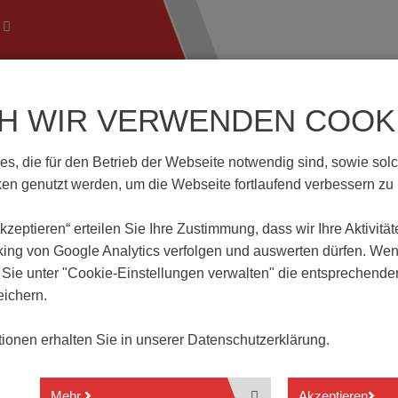
CH WIR VERWENDEN COOKI
ftechnik
Wissenswertes
Download | Service
Branch
, die für den Betrieb der Webseite notwendig sind, sowie solche
DS-5.08-V-GRAU
n genutzt werden, um die Webseite fortlaufend verbessern zu
 akzeptieren“ erteilen Sie Ihre Zustimmung, dass
wir Ihre Aktivitä
V-GRAU
king von Google Analytics verfolgen und auswerten dürfen. Wen
ie unter "Cookie-Einstellungen verwalten" die entsprechende
ichern.
2 - 12 polig
2- und 3-polige Modulversion
ationen erhalten Sie in unserer
Datenschutzerklärung.
Drahtschutzprinzip
Rastermaß 5.08 mm
Leiteranschluss parallel zur Leiterplatte
Mehr
Akzeptieren