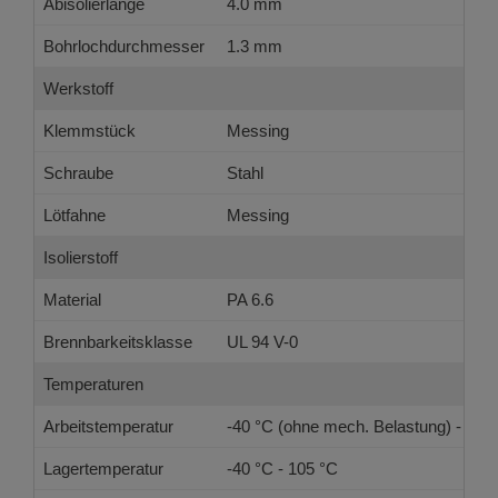
Abisolierlänge
4.0 mm
Bohrlochdurchmesser
1.3 mm
Werkstoff
Klemmstück
Messing
Schraube
Stahl
Lötfahne
Messing
Isolierstoff
Material
PA 6.6
Brennbarkeitsklasse
UL 94 V-0
Temperaturen
Arbeitstemperatur
-40 °C (ohne mech. Belastung) - 105
Lagertemperatur
-40 °C - 105 °C