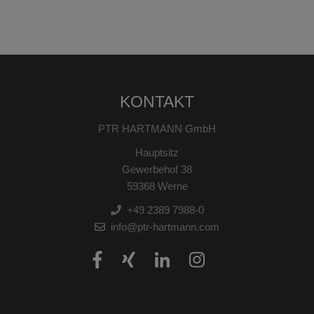
KONTAKT
PTR HARTMANN GmbH
Hauptsitz
Gewerbehof 38
59368 Werne
+49 2389 7988-0
info@ptr-hartmann.com