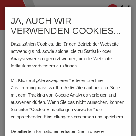
Navigation
JA, AUCH WIR
ein-/ausblenden
VERWENDEN COOKIES...
Home
Komponenten
Anschlusstechnik
AKZ692/..-2.54-V-GRÜN
Dazu zählen Cookies, die für den Betrieb der Webseite
notwendig sind, sowie solche, die zu Statistik- oder
Analysezwecken genutzt werden, um die Webseite
fortlaufend verbessern zu können.
AKZ692/..-2.54-V-GRÜN
Mit Klick auf „Alle akzeptieren“ erteilen Sie Ihre
Zustimmung, dass
wir Ihre Aktivitäten auf unserer Seite
mit dem Tracking von Google Analytics verfolgen und
auswerten dürfen. Wenn Sie das nicht wünschen, können
Sie unter "Cookie-Einstellungen verwalten" die
entsprechenden Einstellungen vornehmen und speichern.
Detaillierte Informationen erhalten Sie in unserer