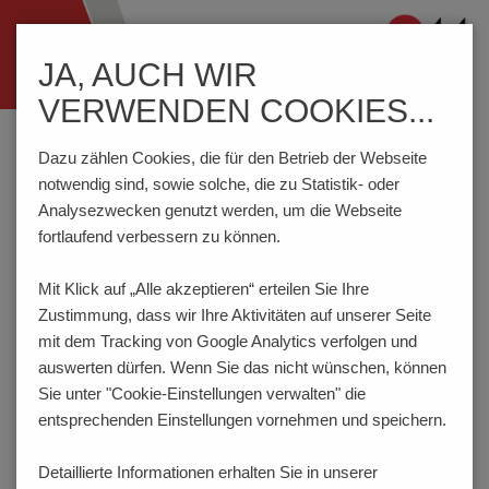
Navigation
JA, AUCH WIR
ein-/ausblenden
VERWENDEN COOKIES...
Home
Komponenten
Anschlusstechnik
AKZ770/..-5.08-V-GRÜN
Dazu zählen Cookies, die für den Betrieb der Webseite
notwendig sind, sowie solche, die zu Statistik- oder
Analysezwecken genutzt werden, um die Webseite
fortlaufend verbessern zu können.
AKZ770/..-5.08-V-GRÜN
Mit Klick auf „Alle akzeptieren“ erteilen Sie Ihre
Zustimmung, dass
wir Ihre Aktivitäten auf unserer Seite
mit dem Tracking von Google Analytics verfolgen und
auswerten dürfen. Wenn Sie das nicht wünschen, können
Sie unter "Cookie-Einstellungen verwalten" die
entsprechenden Einstellungen vornehmen und speichern.
Detaillierte Informationen erhalten Sie in unserer