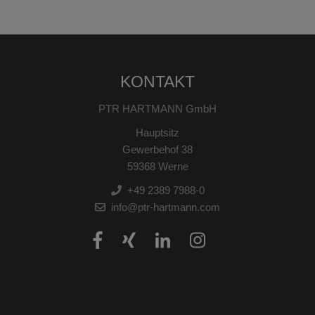
KONTAKT
PTR HARTMANN GmbH
Hauptsitz
Gewerbehof 38
59368 Werne
+49 2389 7988-0
info@ptr-hartmann.com