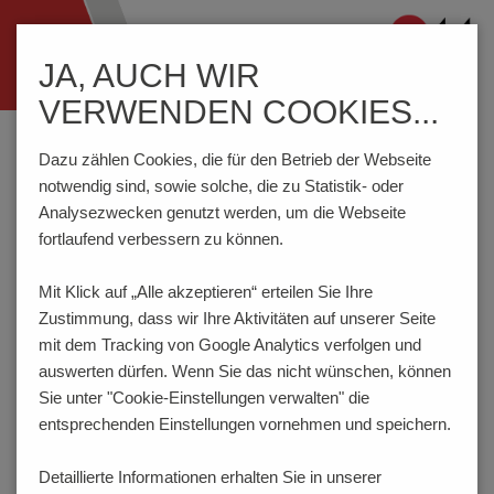
Navigation
JA, AUCH WIR
ein-/ausblenden
VERWENDEN COOKIES...
Home
Komponenten
Anschlusstechnik
AK4952/..KD-5.0-BASALTGRAU
Dazu zählen Cookies, die für den Betrieb der Webseite
notwendig sind, sowie solche, die zu Statistik- oder
Analysezwecken genutzt werden, um die Webseite
fortlaufend verbessern zu können.
AK4952/..KD-5.0-
BASALTGRAU
Mit Klick auf „Alle akzeptieren“ erteilen Sie Ihre
Zustimmung, dass
wir Ihre Aktivitäten auf unserer Seite
NEU
mit dem Tracking von Google Analytics verfolgen und
auswerten dürfen. Wenn Sie das nicht wünschen, können
Sie unter "Cookie-Einstellungen verwalten" die
entsprechenden Einstellungen vornehmen und speichern.
Detaillierte Informationen erhalten Sie in unserer