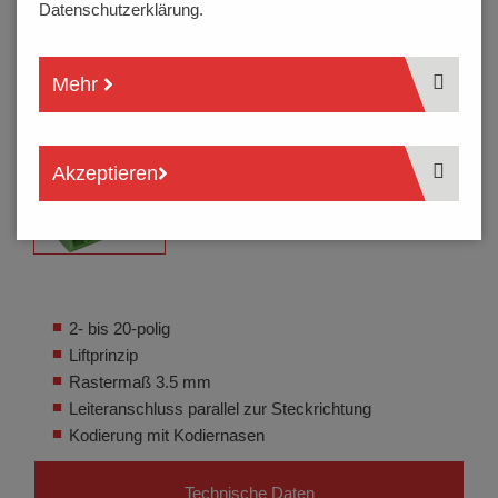
Datenschutzerklärung.
Mehr
Akzeptieren
2- bis 20-polig
Liftprinzip
Rastermaß 3.5 mm
Leiteranschluss parallel zur Steckrichtung
Kodierung mit Kodiernasen
Technische Daten