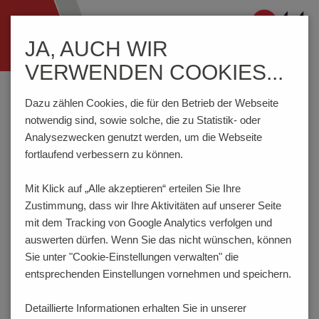
Navigation
JA, AUCH WIR
ein-/ausblenden
VERWENDEN COOKIES...
Home
Komponenten
Anschlusstechnik
AK1550/..-3.5-GRÜN
Dazu zählen Cookies, die für den Betrieb der Webseite
notwendig sind, sowie solche, die zu Statistik- oder
Analysezwecken genutzt werden, um die Webseite
AK1550/..-3.5-GRÜN
fortlaufend verbessern zu können.
Mit Klick auf „Alle akzeptieren“ erteilen Sie Ihre
Zustimmung, dass
wir Ihre Aktivitäten auf unserer Seite
mit dem Tracking von Google Analytics verfolgen und
auswerten dürfen. Wenn Sie das nicht wünschen, können
Sie unter "Cookie-Einstellungen verwalten" die
entsprechenden Einstellungen vornehmen und speichern.
Detaillierte Informationen erhalten Sie in unserer