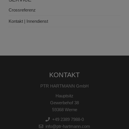
Crossreferenz
Kontakt | Innendienst
KONTAKT
PTR HARTMANN GmbH
Hauptsitz
Gewerbehof 38
59368 Werne
+49 2389 7988-0
info@ptr-hartmann.com