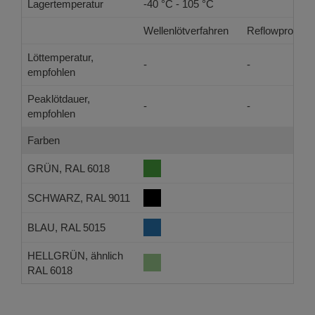
Lagertemperatur
-40 °C - 105 °C
Wellenlötverfahren
Reflowprozes
Löttemperatur,
-
-
empfohlen
Peaklötdauer,
-
-
empfohlen
Farben
GRÜN, RAL 6018
SCHWARZ, RAL 9011
BLAU, RAL 5015
HELLGRÜN, ähnlich
RAL 6018