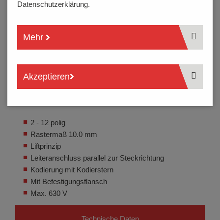
Datenschutzerklärung.
Mehr
Akzeptieren
2 - 12 polig
Rastermaß 10.0 mm
Liftprinzip
Leiteranschluss parallel zur Steckrichtung
Kodierung mit Kodierstern
Mit Befestigungsflansch
Max. 630 V
Technische Daten