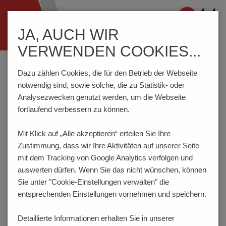
Navigation
JA, AUCH WIR
ein-/ausblenden
VERWENDEN COOKIES...
Home
Komponenten
Anschlusstechnik
AK950/..F-10.0-GRÜN
Dazu zählen Cookies, die für den Betrieb der Webseite
notwendig sind, sowie solche, die zu Statistik- oder
Analysezwecken genutzt werden, um die Webseite
fortlaufend verbessern zu können.
AK950/..F-10.0-GRÜN
Mit Klick auf „Alle akzeptieren“ erteilen Sie Ihre
Zustimmung, dass
wir Ihre Aktivitäten auf unserer Seite
mit dem Tracking von Google Analytics verfolgen und
auswerten dürfen. Wenn Sie das nicht wünschen, können
Sie unter "Cookie-Einstellungen verwalten" die
entsprechenden Einstellungen vornehmen und speichern.
Detaillierte Informationen erhalten Sie in unserer