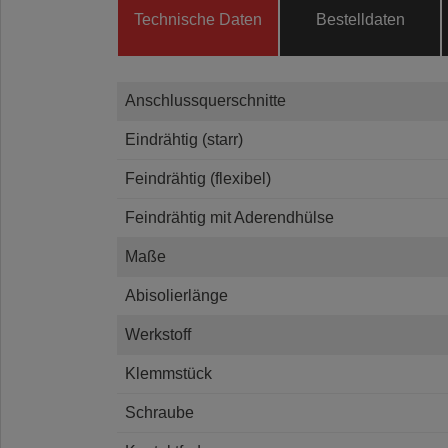
Technische Daten
Bestelldaten
Anschlussquerschnitte
Eindrähtig (starr)
Feindrähtig (flexibel)
Feindrähtig mit Aderendhülse
Maße
Abisolierlänge
Werkstoff
Klemmstück
Schraube