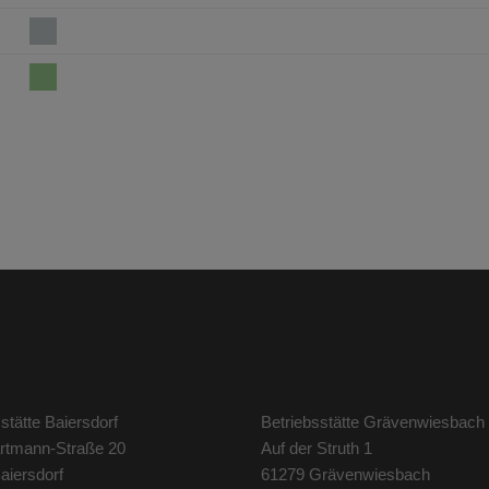
stätte Baiersdorf
Betriebsstätte Grävenwiesbach
artmann-Straße 20
Auf der Struth 1
aiersdorf
61279 Grävenwiesbach