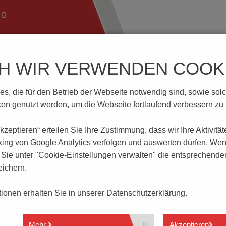
CH WIR VERWENDEN COOKI
ftechnik
Wissenswertes
Download | Service
Branch
, die für den Betrieb der Webseite notwendig sind, sowie solche
.-5.08-GRÜN
n genutzt werden, um die Webseite fortlaufend verbessern zu
 akzeptieren“ erteilen Sie Ihre Zustimmung, dass
wir Ihre Aktivitä
ÜN
king von Google Analytics verfolgen und auswerten dürfen. Wen
ie unter "Cookie-Einstellungen verwalten" die entsprechende
ichern.
2- bis 20-polig
Liftprinzip
ationen erhalten Sie in unserer
Datenschutzerklärung.
Rastermaß 5.08 mm
Leiteranschluss senkrecht zur Steckrichtung
Kodierung mit Kodierstern
Mehr
Akzeptieren