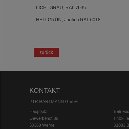
LICHTGRAU, RAL 7035
HELLGRÜN, ähnlich RAL 6018
zurück
KONTAKT
PTR HARTMANN GmbH
Hauptsitz
Betriebs
Gewerbehof 38
Fritz-H
59368 Werne
91083 B