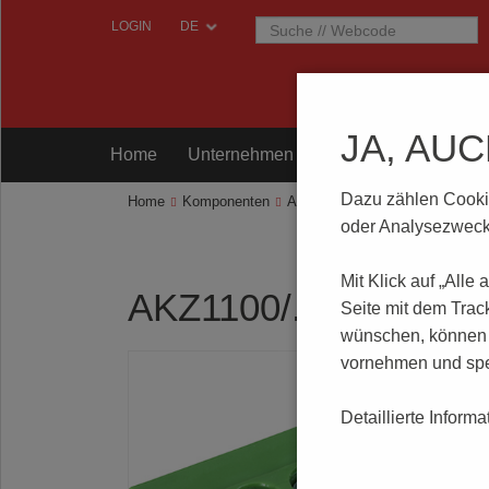
LOGIN
JA, AU
Home
Unternehmen
Komponenten
Prü
Dazu zählen Cookies
Home
Komponenten
Anschlusstechnik
AKZ1100/.
oder Analysezwecke
Mit Klick auf „Alle
AKZ1100/..-5.08-GR
Seite mit dem Trac
wünschen, können S
vornehmen und spe
Detaillierte Inform