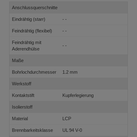
Anschlussquerschnitte
Eindrähtig (starr)
- -
Feindrähtig (flexibel)
- -
Feindrähtig mit
- -
Aderendhülse
Maße
Bohrlochdurchmesser
1.2 mm
Werkstoff
Kontaktstift
Kupferlegierung
Isolierstoff
Material
LCP
Brennbarkeitsklasse
UL 94 V-0