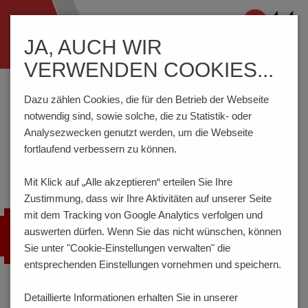
Navigation
JA, AUCH WIR
ein-/ausblenden
VERWENDEN COOKIES...
Home
Komponenten
Anschlusstechnik
STL1541/..G-3.5-H-BASALTGRAU
Dazu zählen Cookies, die für den Betrieb der Webseite
notwendig sind, sowie solche, die zu Statistik- oder
Analysezwecken genutzt werden, um die Webseite
fortlaufend verbessern zu können.
STL1541/..G-3.5-H-
BASALTGRAU
Mit Klick auf „Alle akzeptieren“ erteilen Sie Ihre
Zustimmung, dass
wir Ihre Aktivitäten auf unserer Seite
mit dem Tracking von Google Analytics verfolgen und
auswerten dürfen. Wenn Sie das nicht wünschen, können
Sie unter "Cookie-Einstellungen verwalten" die
entsprechenden Einstellungen vornehmen und speichern.
Detaillierte Informationen erhalten Sie in unserer