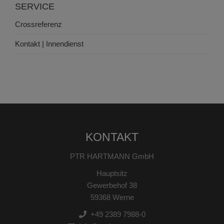
SERVICE
Crossreferenz
Kontakt | Innendienst
KONTAKT
PTR HARTMANN GmbH
Hauptsitz
Gewerbehof 38
59368 Werne
+49 2389 7988-0