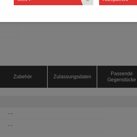
Passende
Zubehör
Zulassungsdaten
Gegenstücke
- -
- -