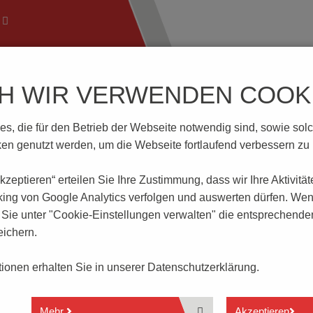
CH WIR VERWENDEN COOKI
ftechnik
Wissenswertes
Download | Service
Branch
, die für den Betrieb der Webseite notwendig sind, sowie solche
.F-7.0-V-GRÜN
n genutzt werden, um die Webseite fortlaufend verbessern zu
 akzeptieren“ erteilen Sie Ihre Zustimmung, dass
wir Ihre Aktivitä
GRÜN
king von Google Analytics verfolgen und auswerten dürfen. Wen
ie unter "Cookie-Einstellungen verwalten" die entsprechende
ichern.
2- bis 10-polig
Steckrichtung senkrecht zur Leiterplatte
ationen erhalten Sie in unserer
Datenschutzerklärung.
Rastermaß 7.0 mm
Mit Befestigungsflansch
Max. 500 V
Mehr
Akzeptieren