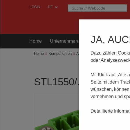
LOGIN
JA, AU
Home
Unternehmen
Komponenten
Prü
Dazu zählen Cookies
Home
Komponenten
Anschlusstechnik
STL1550/.
oder Analysezwecke
Mit Klick auf „Alle
STL1550/..F-7.0-V-
Seite mit dem Trac
wünschen, können S
vornehmen und spe
Detaillierte Inform