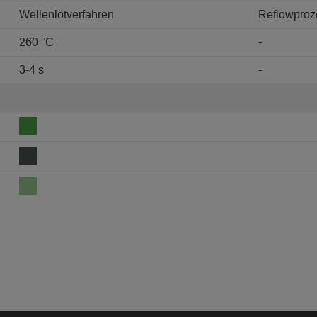
Wellenlötverfahren
Reflowproz
260 °C
-
3-4 s
-