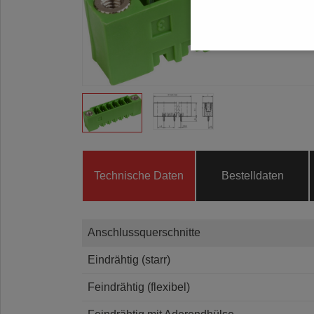
Technische Daten
Bestelldaten
Anschlussquerschnitte
Eindrähtig (starr)
Feindrähtig (flexibel)