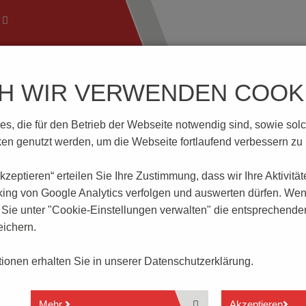
CH WIR VERWENDEN COOKI
ftechnik
Wissenswertes
Download | Service
Branch
, die für den Betrieb der Webseite notwendig sind, sowie solche
-5.0-V-GRÜN-HC
n genutzt werden, um die Webseite fortlaufend verbessern zu
 akzeptieren“ erteilen Sie Ihre Zustimmung, dass
wir Ihre Aktivitä
ÜN-HC
king von Google Analytics verfolgen und auswerten dürfen. Wen
ie unter "Cookie-Einstellungen verwalten" die entsprechende
ichern.
2- bis 24-polig
Steckrichtung senkrecht zur Leiterplatte
ationen erhalten Sie in unserer
Datenschutzerklärung.
Rastermaß 5.0 mm
Seitlich offen
Hochstrom Stiftleiste bis 16 A
Mehr
Akzeptieren