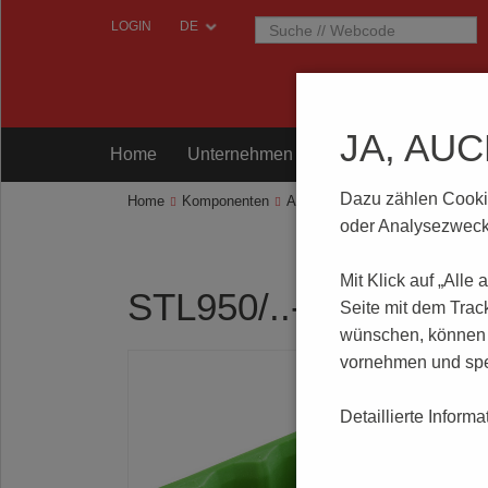
LOGIN
JA, AU
Home
Unternehmen
Komponenten
Prü
Dazu zählen Cookies
Home
Komponenten
Anschlusstechnik
STL950/..
oder Analysezwecke
Mit Klick auf „Alle
STL950/..-5.0-V-GR
Seite mit dem Trac
wünschen, können S
vornehmen und spe
Detaillierte Inform