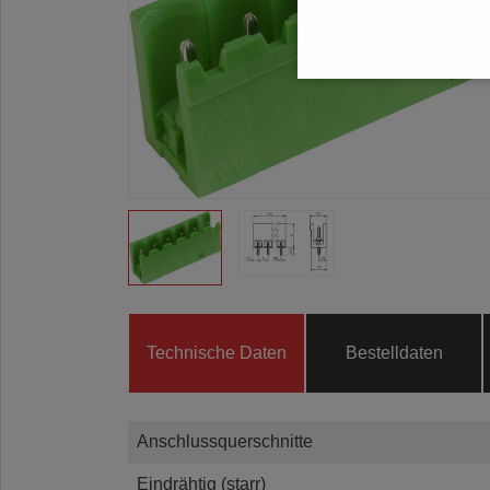
Technische Daten
Bestelldaten
Anschlussquerschnitte
Eindrähtig (starr)