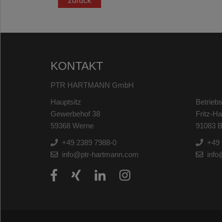
zurück
KONTAKT
PTR HARTMANN GmbH
Hauptsitz
Betriebs
Gewerbehof 38
Fritz-H
59368 Werne
91083 B
+49 2389 7988-0
+49 
info@ptr-hartmann.com
info