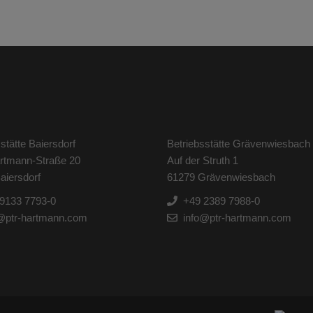
stätte Baiersdorf
Betriebsstätte Grävenwiesbach
artmann-Straße 20
Auf der Struth 1
aiersdorf
61279 Grävenwiesbach
9133 7793-0
+49 2389 7988-0
@ptr-hartmann.com
info@ptr-hartmann.com