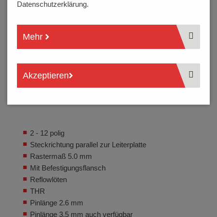
Datenschutzerklärung.
Mehr
Akzeptieren
2 - 12 polig
Steckrichtung parallel zur Leiterplatte
Rastermaß 5.0 mm
Mit Befestigungsflansch
Reflowlöten
THR
Pinlänge 2.6 mm
Pinlänge 3.5 mm auch verfügbar