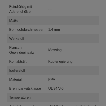
Feindrähtig mit
- -
Aderendhülse
Maße
Bohrlochdurchmesser
1.4 mm
Werkstoff
Flansch
Messing
Gewindeeinsatz
Kontaktstift
Kupferlegierung
Isolierstoff
Material
PPA
Brennbarkeitsklasse
UL 94 V-0
Temperaturen