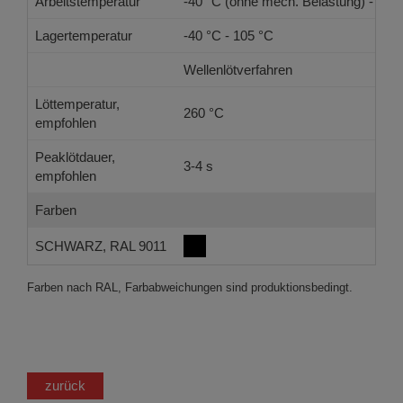
Arbeitstemperatur
-40 °C (ohne mech. Belastung) - 105
Lagertemperatur
-40 °C - 105 °C
Wellenlötverfahren
Löttemperatur,
260 °C
empfohlen
Peaklötdauer,
3-4 s
empfohlen
Farben
SCHWARZ, RAL 9011
Farben nach RAL, Farbabweichungen sind produktionsbedingt.
zurück