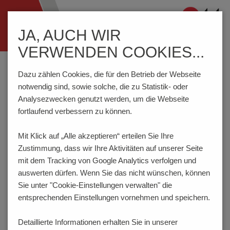
Navigation
JA, AUCH WIR
ein-/ausblenden
VERWENDEN COOKIES...
Home
Komponenten
Anschlusstechnik
STL950/..F-5.0-V-P2.6-BK-HT (Tape-on-Reel)
Dazu zählen Cookies, die für den Betrieb der Webseite
notwendig sind, sowie solche, die zu Statistik- oder
Analysezwecken genutzt werden, um die Webseite
fortlaufend verbessern zu können.
STL950/..F-5.0-V-P2.6-BK-
HT
Mit Klick auf „Alle akzeptieren“ erteilen Sie Ihre
Zustimmung, dass
wir Ihre Aktivitäten auf unserer Seite
mit dem Tracking von Google Analytics verfolgen und
auswerten dürfen. Wenn Sie das nicht wünschen, können
Sie unter "Cookie-Einstellungen verwalten" die
entsprechenden Einstellungen vornehmen und speichern.
Detaillierte Informationen erhalten Sie in unserer