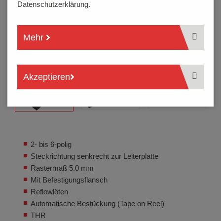
Datenschutzerklärung.
Mehr
Akzeptieren
2- bis 6-polig
Steckrichtung senkrecht zur Leiterplatte
Rastermaß 5.0 mm
Mit Befestigungsflansch
Reflowlöten
Automatische Bestückung (Tape on Reel)
THR