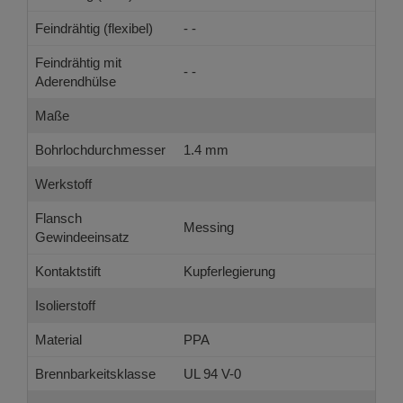
Feindrähtig (flexibel)
- -
Feindrähtig mit
- -
Aderendhülse
Maße
Bohrlochdurchmesser
1.4 mm
Werkstoff
Flansch
Messing
Gewindeeinsatz
Kontaktstift
Kupferlegierung
Isolierstoff
Material
PPA
Brennbarkeitsklasse
UL 94 V-0