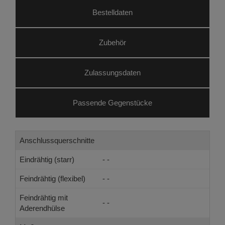
Bestelldaten
Zubehör
Zulassungsdaten
Passende Gegenstücke
Anschlussquerschnitte
Eindrähtig (starr)
- -
Feindrähtig (flexibel)
- -
Feindrähtig mit
- -
Aderendhülse