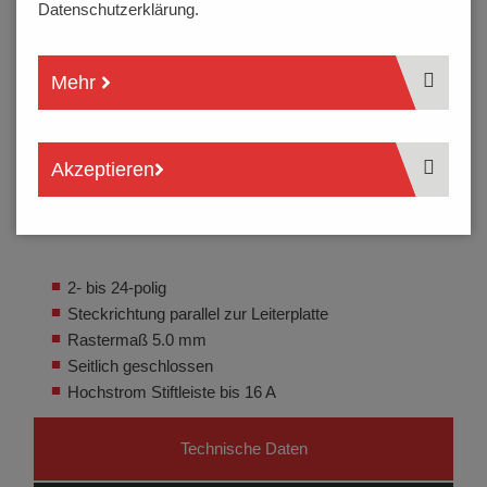
Datenschutzerklärung.
Mehr
Akzeptieren
2- bis 24-polig
Steckrichtung parallel zur Leiterplatte
Rastermaß 5.0 mm
Seitlich geschlossen
Hochstrom Stiftleiste bis 16 A
Technische Daten