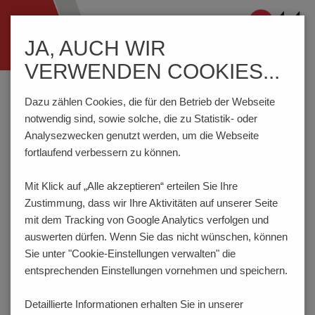
Navigation
JA, AUCH WIR
ein-/ausblenden
VERWENDEN COOKIES...
Home
Komponenten
Anschlusstechnik
STL950/..G-5.0-H-GRÜN-HC
Dazu zählen Cookies, die für den Betrieb der Webseite
notwendig sind, sowie solche, die zu Statistik- oder
Analysezwecken genutzt werden, um die Webseite
fortlaufend verbessern zu können.
STL950/..G-5.0-H-GRÜN-
HC
Mit Klick auf „Alle akzeptieren“ erteilen Sie Ihre
Zustimmung, dass
wir Ihre Aktivitäten auf unserer Seite
mit dem Tracking von Google Analytics verfolgen und
auswerten dürfen. Wenn Sie das nicht wünschen, können
Sie unter "Cookie-Einstellungen verwalten" die
entsprechenden Einstellungen vornehmen und speichern.
Detaillierte Informationen erhalten Sie in unserer