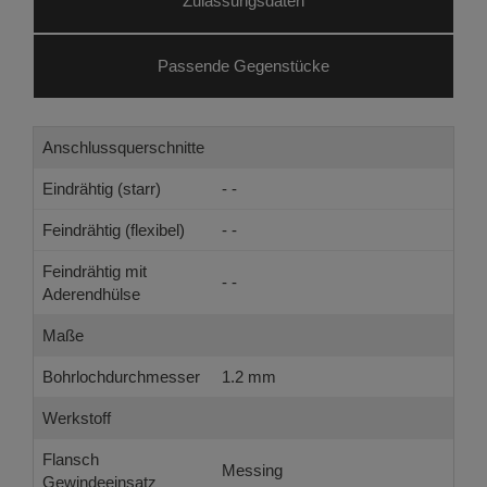
Zulassungsdaten
Passende Gegenstücke
Anschlussquerschnitte
Eindrähtig (starr)
- -
Feindrähtig (flexibel)
- -
Feindrähtig mit
- -
Aderendhülse
Maße
Bohrlochdurchmesser
1.2 mm
Werkstoff
Flansch
Messing
Gewindeeinsatz