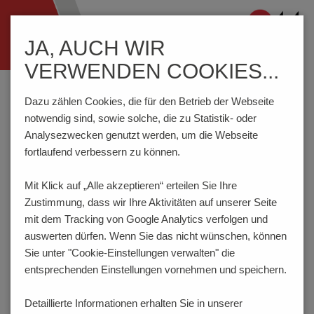
Navigation
JA, AUCH WIR
ein-/ausblenden
VERWENDEN COOKIES...
Home
Komponenten
Anschlusstechnik
STLZ1570/..F-3.81-V-GRÜN
Dazu zählen Cookies, die für den Betrieb der Webseite
notwendig sind, sowie solche, die zu Statistik- oder
Analysezwecken genutzt werden, um die Webseite
fortlaufend verbessern zu können.
STLZ1570/..F-3.81-V-GRÜN
Mit Klick auf „Alle akzeptieren“ erteilen Sie Ihre
Zustimmung, dass
wir Ihre Aktivitäten auf unserer Seite
mit dem Tracking von Google Analytics verfolgen und
auswerten dürfen. Wenn Sie das nicht wünschen, können
Sie unter "Cookie-Einstellungen verwalten" die
entsprechenden Einstellungen vornehmen und speichern.
Detaillierte Informationen erhalten Sie in unserer