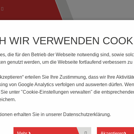
CH WIR VERWENDEN COOKI
ftechnik
Wissenswertes
Download | Service
Branch
, die für den Betrieb der Webseite notwendig sind, sowie solche
-5.08-H-P2.6-BK-HT (Tape-on-Reel)
n genutzt werden, um die Webseite fortlaufend verbessern zu
 akzeptieren“ erteilen Sie Ihre Zustimmung, dass
wir Ihre Aktivitä
2.6-BK-HT
king von Google Analytics verfolgen und auswerten dürfen. Wen
ie unter "Cookie-Einstellungen verwalten" die entsprechende
ichern.
2- bis 8-polig
Steckrichtung parallel zur Leiterplatte
ationen erhalten Sie in unserer
Datenschutzerklärung.
Rastermaß 5.08 mm
Seitlich offen
Reflowlöten
Mehr
Akzeptieren