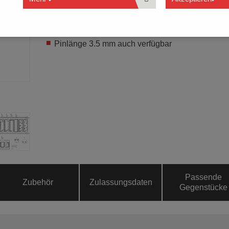
Automatische Bestückung (Tape on Reel)
THR
Pinlänge 2.6 mm
Pinlänge 3.5 mm auch verfügbar
Passende
Zubehör
Zulassungsdaten
Gegenstücke