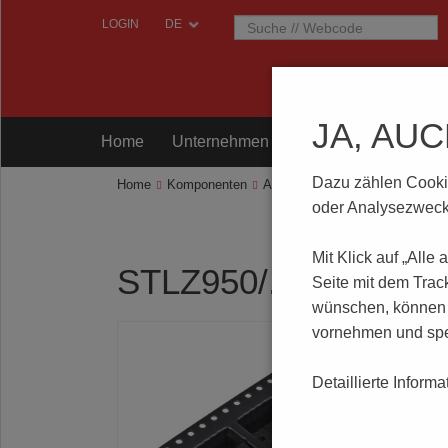
LOGIN
JA, AU
Home
Unternehmen
Komponenten
Prü
Dazu zählen Cookies
Home
Komponenten
Anschlusstechnik
STLZ950/..
oder Analysezwecke
Mit Klick auf „Alle
STLZ950/..-5.08-H-P
Seite mit dem Trac
wünschen, können S
vornehmen und spe
Detaillierte Inform