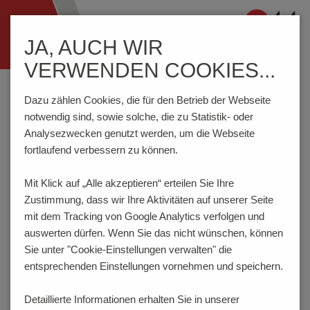
Navigation
JA, AUCH WIR
ein-/ausblenden
VERWENDEN COOKIES...
Home
Komponenten
Anschlusstechnik
STLZ950/..-5.08-H-P2.6-BK-HT
Dazu zählen Cookies, die für den Betrieb der Webseite
notwendig sind, sowie solche, die zu Statistik- oder
Analysezwecken genutzt werden, um die Webseite
fortlaufend verbessern zu können.
STLZ950/..-5.08-H-P2.6-BK-
HT
Mit Klick auf „Alle akzeptieren“ erteilen Sie Ihre
Zustimmung, dass
wir Ihre Aktivitäten auf unserer Seite
mit dem Tracking von Google Analytics verfolgen und
auswerten dürfen. Wenn Sie das nicht wünschen, können
Sie unter "Cookie-Einstellungen verwalten" die
entsprechenden Einstellungen vornehmen und speichern.
Detaillierte Informationen erhalten Sie in unserer