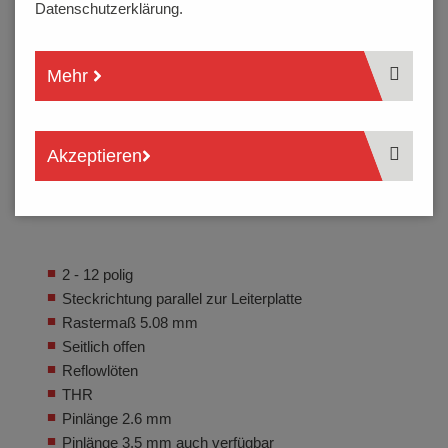
Datenschutzerklärung.
Mehr
Akzeptieren
2 - 12 polig
Steckrichtung parallel zur Leiterplatte
Rastermaß 5.08 mm
Seitlich offen
Reflowlöten
THR
Pinlänge 2.6 mm
Pinlänge 3.5 mm auch verfügbar