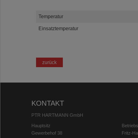
Temperatur
Einsatztemperatur
zurück
KONTAKT
PTR HARTMANN GmbH
Hauptsitz
Betriebs
Gewerbehof 38
Fritz-H