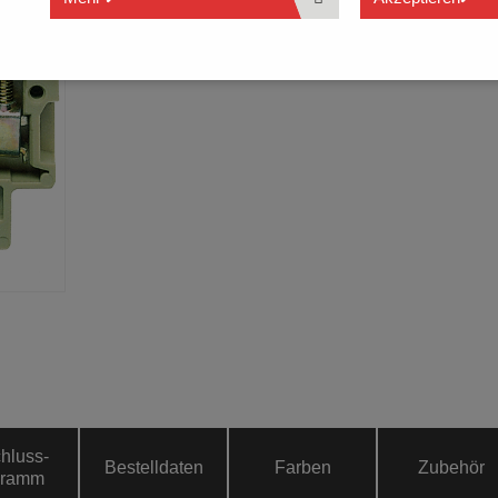
hluss­
Bestelldaten
Farben
Zubehör
gramm