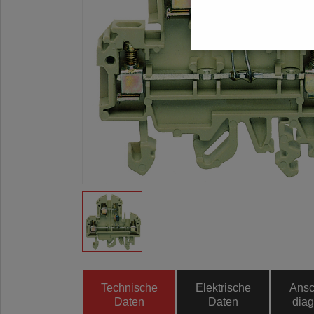
Technische
Elektrische
Ansc
Daten
Daten
dia