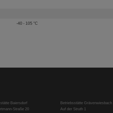
-40 - 105 °C
stätte Baiersdorf
Betriebsstätte Grävenwiesbach
artmann-Straße 20
Auf der Struth 1