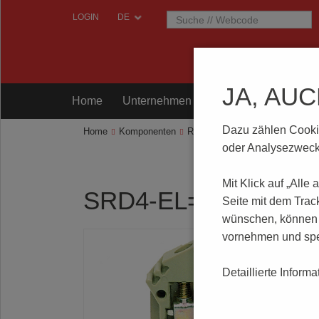
LOGIN
JA, AU
Home
Unternehmen
Komponenten
Prü
Dazu zählen Cookies
Home
Komponenten
Reihenklemmen
SRD4-EL=L
oder Analysezwecke
Mit Klick auf „Alle
SRD4-EL=LED4(RD
Seite mit dem Trac
wünschen, können S
vornehmen und spe
Detaillierte Inform