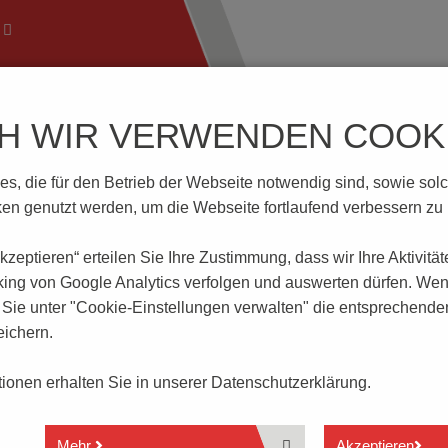
CH WIR VERWENDEN COOKI
ftechnik
Wissenswertes
Download | Service
Branch
, die für den Betrieb der Webseite notwendig sind, sowie solche
ED4(RD)24VDC
n genutzt werden, um die Webseite fortlaufend verbessern zu
 akzeptieren“ erteilen Sie Ihre Zustimmung, dass
wir Ihre Aktivitä
)24VDC
king von Google Analytics verfolgen und auswerten dürfen. Wen
ie unter "Cookie-Einstellungen verwalten" die entsprechende
ichern.
Doppelstockklemme
3 Anschlüsse
ationen erhalten Sie in unserer
Datenschutzerklärung.
mit elektronischen Bauteilen
Mehr
Akzeptieren