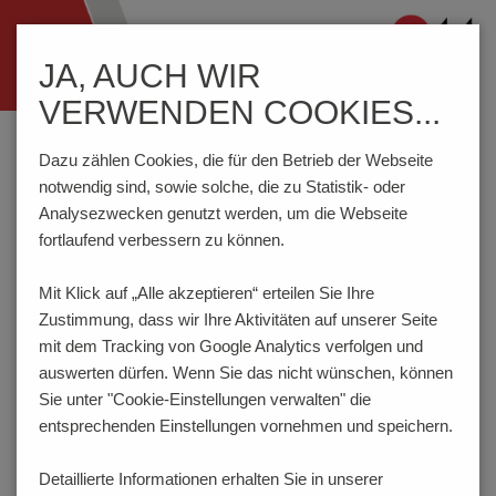
Navigation
JA, AUCH WIR
ein-/ausblenden
VERWENDEN COOKIES...
Home
Komponenten
Reihenklemmen
SRD4-EL=LED5(RD)230VAC
Dazu zählen Cookies, die für den Betrieb der Webseite
notwendig sind, sowie solche, die zu Statistik- oder
Analysezwecken genutzt werden, um die Webseite
fortlaufend verbessern zu können.
SRD4-
EL=LED5(RD)230VAC
Mit Klick auf „Alle akzeptieren“ erteilen Sie Ihre
Zustimmung, dass
wir Ihre Aktivitäten auf unserer Seite
mit dem Tracking von Google Analytics verfolgen und
auswerten dürfen. Wenn Sie das nicht wünschen, können
Sie unter "Cookie-Einstellungen verwalten" die
entsprechenden Einstellungen vornehmen und speichern.
Detaillierte Informationen erhalten Sie in unserer