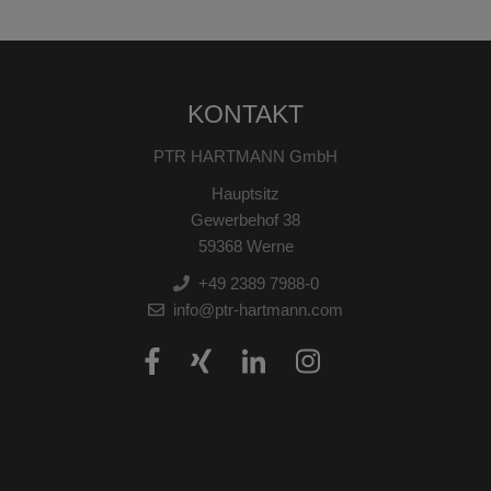
KONTAKT
PTR HARTMANN GmbH
Hauptsitz
Gewerbehof 38
59368 Werne
+49 2389 7988-0
info@ptr-hartmann.com