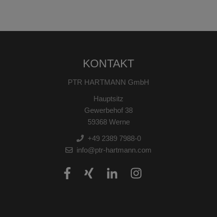
KONTAKT
PTR HARTMANN GmbH
Hauptsitz
Gewerbehof 38
59368 Werne
+49 2389 7988-0
info@ptr-hartmann.com