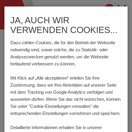
Navigation
JA, AUCH WIR
ein-/ausblenden
VERWENDEN COOKIES...
Home
Prüftechnik
Federkontakte
Serie 1041
Dazu zählen Cookies, die für den Betrieb der Webseite
notwendig sind, sowie solche, die zu Statistik- oder
Analysezwecken genutzt werden, um die Webseite
Standard-Federkontakt 177 mil / 4.50 mm
fortlaufend verbessern zu können.
SERIE 1041
Mit Klick auf „Alle akzeptieren“ erteilen Sie Ihre
Zustimmung, dass
wir Ihre Aktivitäten auf unserer Seite
mit dem Tracking von Google Analytics verfolgen und
auswerten dürfen. Wenn Sie das nicht wünschen, können
Sie unter "Cookie-Einstellungen verwalten" die
entsprechenden Einstellungen vornehmen und speichern.
Detaillierte Informationen erhalten Sie in unserer