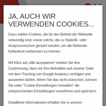
Navigation
JA, AUCH WIR
ein-/ausblenden
VERWENDEN COOKIES...
Home
Prüftechnik
Federkontakte
Serie 1021/5R • 1021/6 - Kragenhöhe 5.0 | 6.0 mm
Dazu zählen Cookies, die für den Betrieb der Webseite
notwendig sind, sowie solche, die zu Statistik- oder
Analysezwecken genutzt werden, um die Webseite
fortlaufend verbessern zu können.
ICT-Federkontakt 100 mil / 2.54 mm
SERIE 1021/5R • 1021/6
Mit Klick auf „Alle akzeptieren“ erteilen Sie Ihre
Zustimmung, dass
wir Ihre Aktivitäten auf unserer Seite
mit dem Tracking von Google Analytics verfolgen und
auswerten dürfen. Wenn Sie das nicht wünschen, können
Sie unter "Cookie-Einstellungen verwalten" die
entsprechenden Einstellungen vornehmen und speichern.
Detaillierte Informationen erhalten Sie in unserer