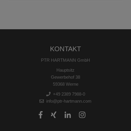
KONTAKT
PTR HARTMANN GmbH
Hauptsitz
Gewerbehof 38
59368 Werne
+49 2389 7988-0
info@ptr-hartmann.com