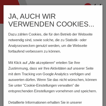
Navigation
JA, AUCH WIR
ein-/ausblenden
VERWENDEN COOKIES...
Home
Prüftechnik
Federkontakte
Serie 1012/Z3
Dazu zählen Cookies, die für den Betrieb der Webseite
notwendig sind, sowie solche, die zu Statistik- oder
Analysezwecken genutzt werden, um die Webseite
Standard-Federkontakt 75 mil / 1.91 mm für Tiefenabfrage
fortlaufend verbessern zu können.
SERIE 1012/Z3
Mit Klick auf „Alle akzeptieren“ erteilen Sie Ihre
NEU
Zustimmung, dass
wir Ihre Aktivitäten auf unserer Seite
mit dem Tracking von Google Analytics verfolgen und
auswerten dürfen. Wenn Sie das nicht wünschen, können
Sie unter "Cookie-Einstellungen verwalten" die
entsprechenden Einstellungen vornehmen und speichern.
Detaillierte Informationen erhalten Sie in unserer