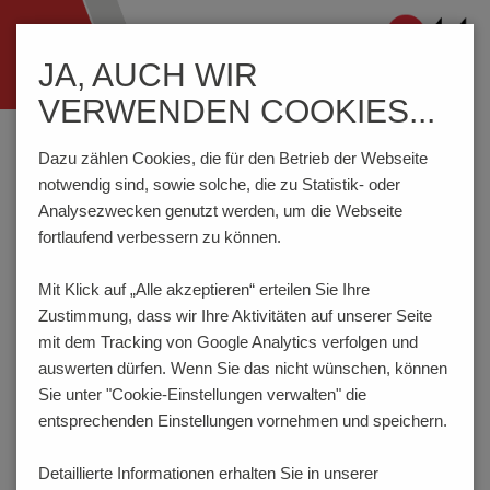
Navigation
JA, AUCH WIR
ein-/ausblenden
VERWENDEN COOKIES...
Home
Prüftechnik
Prüfstecker
7141-LTNG-M-008
Dazu zählen Cookies, die für den Betrieb der Webseite
notwendig sind, sowie solche, die zu Statistik- oder
Analysezwecken genutzt werden, um die Webseite
LTNG - Standard
fortlaufend verbessern zu können.
7141-LTNG-M-008
Mit Klick auf „Alle akzeptieren“ erteilen Sie Ihre
NEU
Zustimmung, dass
wir Ihre Aktivitäten auf unserer Seite
mit dem Tracking von Google Analytics verfolgen und
auswerten dürfen. Wenn Sie das nicht wünschen, können
Sie unter "Cookie-Einstellungen verwalten" die
entsprechenden Einstellungen vornehmen und speichern.
Detaillierte Informationen erhalten Sie in unserer