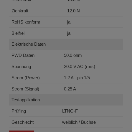
Ziehkraft
12.0 N
RoHS konform
ja
Bleifrei
ja
Elektrische Daten
PWD Daten
90.0 ohm
Spannung
20.0 V AC (rms)
Strom (Power)
1.2 A - pin 1/5
Strom (Signal)
0.25 A
Testapplikation
Prüfling
LTNG-F
Geschlecht
weiblich / Buchse